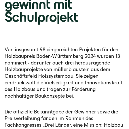
gewinnt mit
Deutsch
Schulprojekt
Italia
Italiano
Von insgesamt 98 eingereichten Projekten für den
România
Holzbaupreis Baden-Württemberg 2024 wurden 13
nominiert - darunter auch drei herausragende
Lb. română
Holzbauprojekte von müllerblaustein aus dem
Geschäftsfeld Holzsystembau. Sie zeigen
eindrucksvoll die Vielseitigkeit und Innovationskraft
des Holzbaus und tragen zur Förderung
nachhaltiger Baukonzepte bei.
Die offizielle Bekanntgabe der Gewinner sowie die
Preisverleihung fanden im Rahmen des
Fachkongresses „Drei Länder, eine Mission: Holzbau