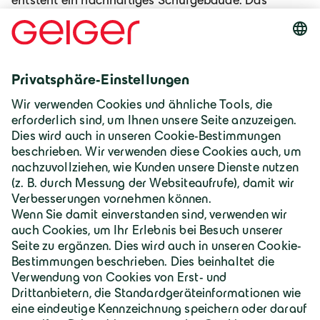
entsteht ein nachhaltiges Schulgebäude. Das
Gebäude bietet auf einer Bruttogeschossfläche von
ca. 3.000m² und drei Stockwerken Platz für 14
Klassenräume, die Raum für rund 400 Schülerinnen
und Schüler bieten, sowie 3 Ganztagesräume und
ein Lehrerzimmer.
Zur Referenz müllerblaustein
Deutschland | Deutsch