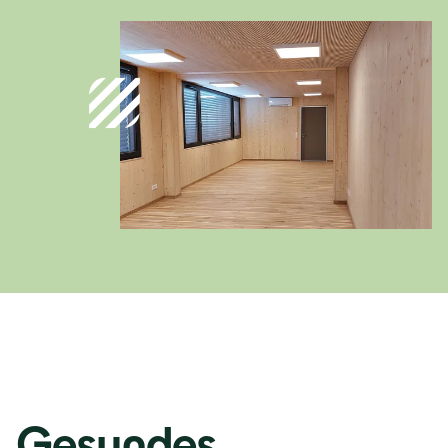
Österreich
Deutsch
Italia
Italiano
România
Lb. română
Gesundes