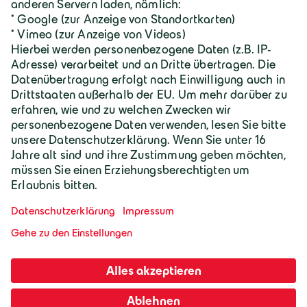
Geiger Gruppe
Wilhelm-Geiger-Straße 1
87561 Oberstdorf
+49 8322 18 0
info@geigergruppe.de
Darf ich mich vorstellen, ich bin der
Geiger KI-Assistent und unterstütze bei
Fragen und Anliegen.
Mitarbeiter-Login
Impressum
AGB