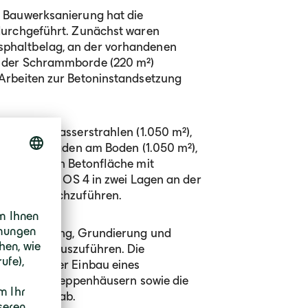
 Bauwerksanierung hat die
durchgeführt. Zunächst waren
phaltbelag, an der vorhandenen
 der Schrammborde (220 m²)
Arbeiten zur Betoninstandsetzung
chstdruckwasserstrahlen (1.050 m²),
en Betonschäden am Boden (1.050 m²),
rbereitenden Betonfläche mit
ingen einer OS 4 in zwei Lagen an der
00 m²) durchzuführen.
e Herstellung, Grundierung und
benfalls auszuführen. Die
bfläufe, der Einbau eines
ltüren in Treppenhäusern sowie die
agsumfang ab.