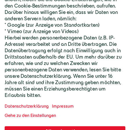
Karriere
Geiger Gruppe
Wilhelm-Geiger-Straße 1
87561 Oberstdorf
+49 8322 18 0
info@geigergruppe.de
Darf ich mich vorstellen, ich bin der
Geiger KI-Assistent und unterstütze bei
Fragen und Anliegen.