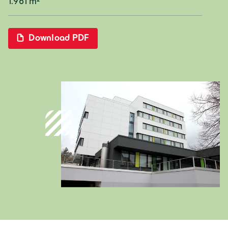
1.961 m²
Deutschland
Download PDF
Deutsch
Österreich
Deutsch
Italia
Italiano
România
Lb. română