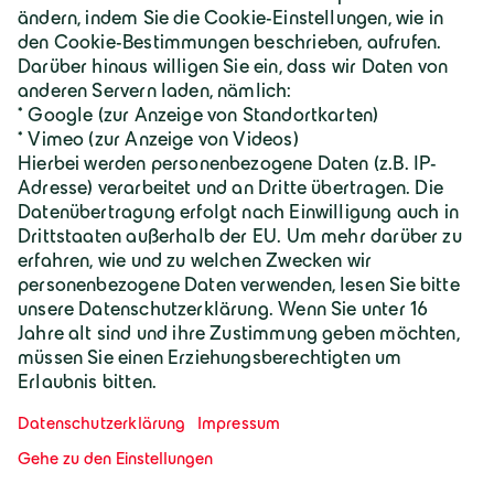
Karriere
Geiger Gruppe
Wilhelm-Geiger-Straße 1
87561 Oberstdorf
+49 8322 18 0
info@geigergruppe.de
Darf ich mich vorstellen, ich bin der
Geiger KI-Assistent und unterstütze bei