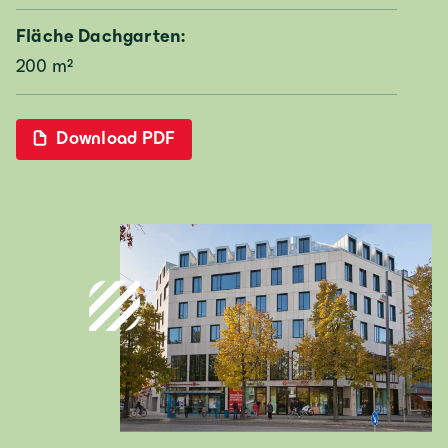
Fläche Dachgarten:
Deutschland
200 m²
Deutsch
Download PDF
Österreich
Deutsch
Italia
Italiano
România
Lb. română