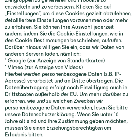
Über Geiger
Karriere
Geiger Gruppe
Wilhelm-Geiger-Straße 1
87561 Oberstdorf
+49 8322 18 0
info@geigergruppe.de