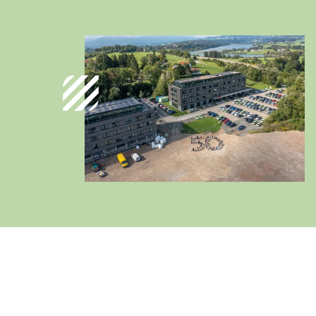
Deutschland
Deutsch
Österreich
Deutsch
Italia
Italiano
România
Lb. română