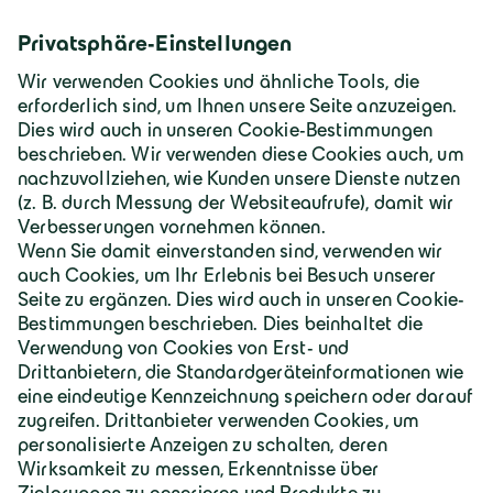
Download Foto
JPG
Zur Karriereseite
Deutschland | Deutsch
Geiger Gruppe