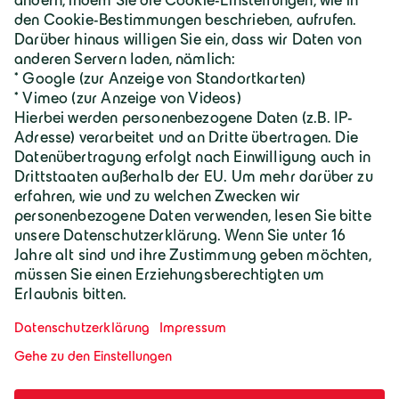
Karriere
Geiger Gruppe
Wilhelm-Geiger-Straße 1
87561 Oberstdorf
+49 8322 18 0
info@geigergruppe.de
Darf ich mich vorstellen, ich bin der
Geiger KI-Assistent und unterstütze bei
Fragen und Anliegen.