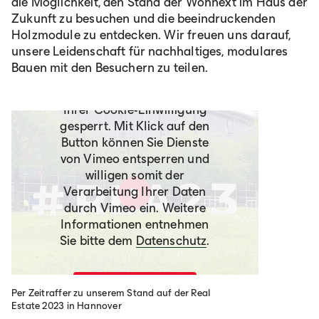
die Möglichkeit, den Stand der Wohnext im Haus der
Zukunft zu besuchen und die beeindruckenden
Holzmodule zu entdecken. Wir freuen uns darauf,
unsere Leidenschaft für nachhaltiges, modulares
Bauen mit den Besuchern zu teilen.
Dieser Inhalt ist aufgrund
Ihrer Cookie-Einwilligung
gesperrt. Mit Klick auf den
Button können Sie Dienste
von Vimeo entsperren und
willigen somit der
Verarbeitung Ihrer Daten
durch Vimeo ein. Weitere
Informationen entnehmen
Sie bitte dem
Datenschutz
.
Ja, ich willige ein.
Per Zeitraffer zu unserem Stand auf der Real
Estate 2023 in Hannover