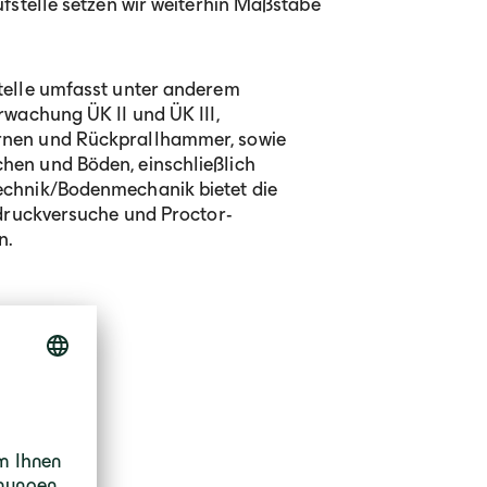
fstelle setzen wir weiterhin Maßstäbe
telle umfasst unter anderem
rwachung ÜK II und ÜK III,
rnen und Rückprallhammer, sowie
en und Böden, einschließlich
echnik/Bodenmechanik bietet die
ndruckversuche und Proctor-
n.