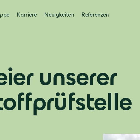
uppe
Karriere
Neuigkeiten
Referenzen
eier unserer
offprüfstelle