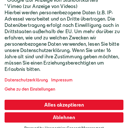
Geiger Gruppe
Wilhelm-Geiger-Straße 1
87561 Oberstdorf
+49 8322 18 0
info@geigergruppe.de
Darf ich mich vorstellen, ich bin der
Geiger KI-Assistent und unterstütze bei
Fragen und Anliegen.
Mitarbeiter-Login
Impressum
AGB
Datenschutz
Cookie-Einstellungen