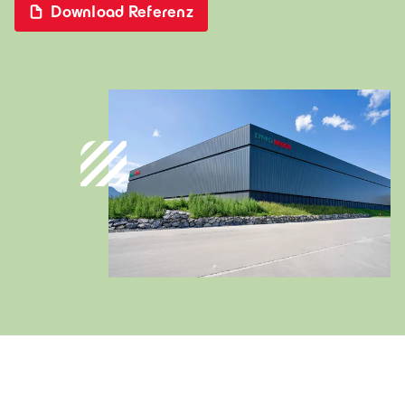
Download Referenz
Deutschland
Deutsch
Österreich
Deutsch
Italia
Italiano
România
Lb. română