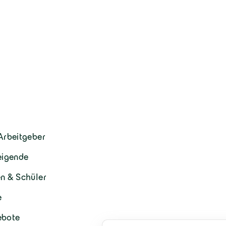
Arbeitgeber
eigende
n & Schüler
e
ebote