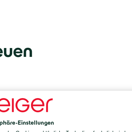
euen
Am Standort Pfronten hat die Deckel Maho 
Geiger Hoch- und Tiefbau GmbH & Co. KG