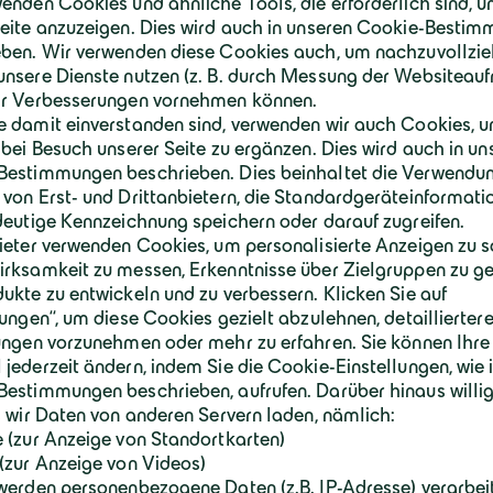
Schlüsselfertigbau GmbH & Co. KG beauf
Tiefbauarbeiten für die Erweiterung durc
Nach umfangreichen Erd- und Erschließun
(Lagerhalle, B/F Lager und Kistenverladu
Überdachung des Versandhofes errichtet.
Fundamentgründung durchgeführt.
Teilweise wurden Hohlplattenwände und 
verwendet. Die Anbindung der Hallen unte
Bestand und bis zu zwölf Meter hohe Hoh
anspruchsvoll aufwendig.