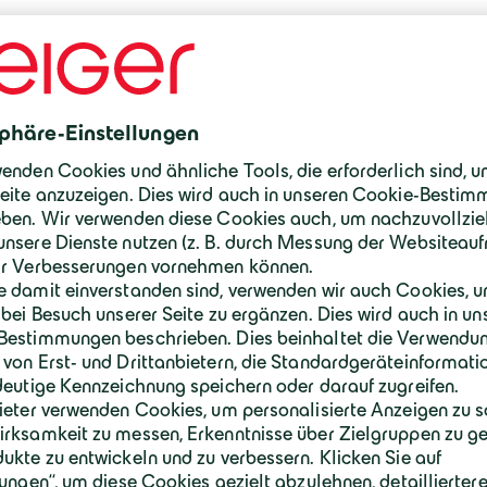
Besonders anspruchsvoll war der komple
Taubentalbrücke, inklusive der Installat
und der Herstellung einer neuen Kamme
notwendig, um den Festpunkt von der Achs
zu verlegen und somit das bestehende sta
verändern. Die Taubentalbrücke ist das Ei
Stuttgart für weitere Brückeninstandsetzu
unserer Niederlassung in München bedeut
anspruchsvolle Aufgabe.