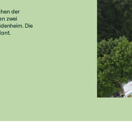
chen der
an zwei
idenheim. Die
lant.