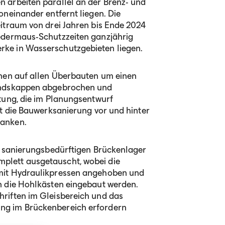
n arbeiten parallel an der Brenz- und
oneinander entfernt liegen. Die
eitraum von drei Jahren bis Ende 2024
ledermaus-Schutzzeiten ganzjährig
ke in Wasserschutzgebieten liegen.
hnen auf allen Überbauten um einen
tandskappen abgebrochen und
tung, die im Planungsentwurf
lt die Bauwerksanierung vor und hinter
lanken.
e sanierungsbedürftigen Brückenlager
plett ausgetauscht, wobei die
 mit Hydraulikpressen angehoben und
n die Hohlkästen eingebaut werden.
riften im Gleisbereich und das
ng im Brückenbereich erfordern