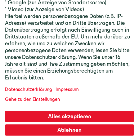
Geiger Gruppe
Wilhelm-Geiger-Straße 1
87561 Oberstdorf
+49 8322 18 0
info@geigergruppe.de
Darf ich mich vorstellen, ich bin der
Geiger KI-Assistent und unterstütze bei
Fragen und Anliegen.
Mitarbeiter-Login
Impressum
AGB
Datenschutz
Cookie-Einstellungen