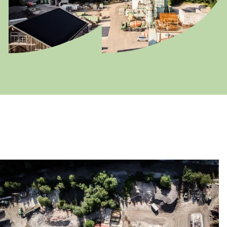
Deutschland
Deutsch
Österreich
Deutsch
Italia
Italiano
România
Lb. română