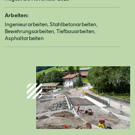
Deutschland
Arbeiten:
Deutsch
Ingenieurarbeiten, Stahlbetonarbeiten,
Bewehrungsarbeiten, Tiefbauarbeiten,
Asphaltarbeiten
Österreich
Deutsch
Italia
Italiano
România
Lb. română